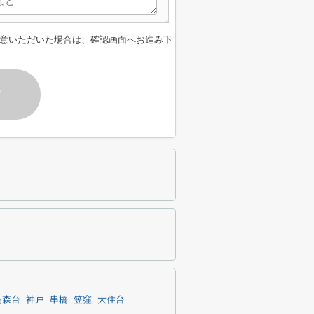
意いただいた場合は、確認画面へお進み下
す
高森台
神戸
串橋
笠窪
大住台