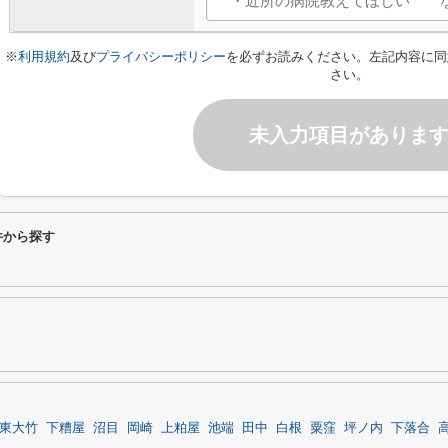
※
利用規約
及び
プライバシーポリシー
を必ずお読みください。左記内容に同
さい。
未入力項目がありま
件から探す
東大竹
下糟屋
沼目
岡崎
上粕屋
池端
田中
白根
粟窪
坪ノ内
下落合