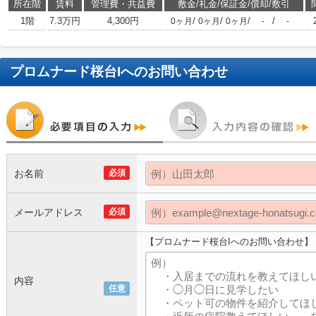
所在階
賃料
管理費・共益費
敷金/礼金/保証金/償却/敷引
1階
7.3万円
4,300円
/
/
/
/
0ヶ月
0ヶ月
0ヶ月
-
-
プロムナード桜台I
へのお問い合わせ
お名前
必須
メールアドレス
必須
【プロムナード桜台Iへのお問い合わせ】
内容
任意