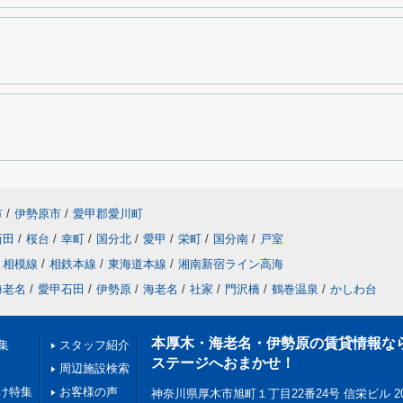
市
/
伊勢原市
/
愛甲郡愛川町
新田
/
桜台
/
幸町
/
国分北
/
愛甲
/
栄町
/
国分南
/
戸室
相模線
/
相鉄本線
/
東海道本線
/
湘南新宿ライン高海
海老名
/
愛甲石田
/
伊勢原
/
海老名
/
社家
/
門沢橋
/
鶴巻温泉
/
かしわ台
本厚木・海老名・伊勢原の賃貸情報な
集
スタッフ紹介
ステージへおまかせ！
周辺施設検索
け特集
お客様の声
神奈川県厚木市旭町１丁目22番24号 信栄ビル 2