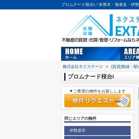
プロムナード桜台I／本厚木・海老名・伊
株式会社ネクステージ
>
(賃貸)路線・
プロムナード桜台I
▼ご希望の物件をお探しします
同じエリアの物件
伊勢原市