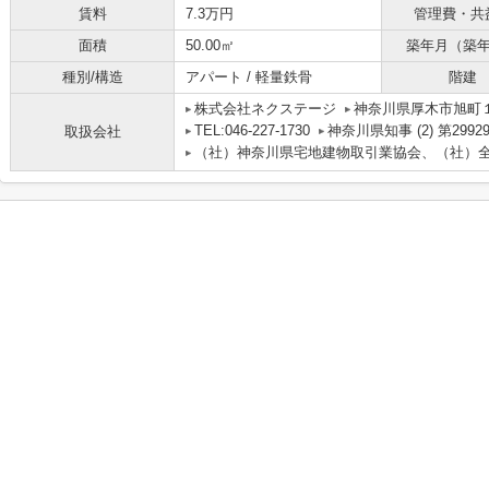
賃料
7.3万円
管理費・共
面積
50.00㎡
築年月（築
種別/構造
アパート / 軽量鉄骨
階建
株式会社ネクステージ
神奈川県厚木市旭町１丁
TEL:046-227-1730
神奈川県知事 (2) 第2992
取扱会社
（社）神奈川県宅地建物取引業協会、（社）