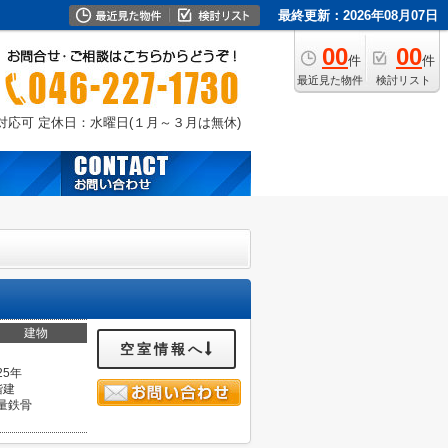
最終更新：2026年08月07日
00
00
件
件
最近見た物件
検討リスト
外対応可
定休日：水曜日(１月～３月は無休)
建物
空室情報へ
25年
階建
量鉄骨