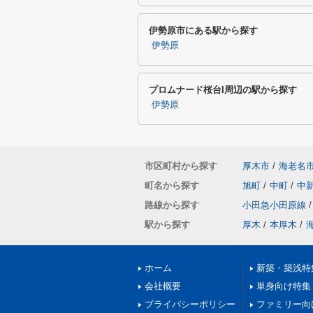
伊勢原市にある駅から探す
伊勢原
プロムナード桜台I周辺の駅から探す
伊勢原
市区町村から探す
厚木市
/
海老名
町名から探す
旭町
/
中町
/
中
路線から探す
小田急小田原線
/
駅から探す
厚木
/
本厚木
/
ホーム
新築・築浅特
会社概要
単身向け特集
プライバシーポリシー
ファミリー向