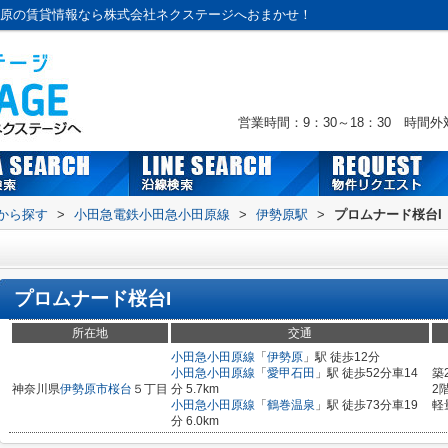
勢原の賃貸情報なら株式会社ネクステージへおまかせ！
営業時間：9：30～18：30 時間
駅から探す
>
小田急電鉄小田急小田原線
>
伊勢原駅
>
プロムナード桜台I
プロムナード桜台I
所在地
交通
小田急小田原線
「
伊勢原
」駅 徒歩12分
小田急小田原線
「
愛甲石田
」駅 徒歩52分車14
築
神奈川県
伊勢原市
桜台
５丁目
分 5.7km
2
小田急小田原線
「
鶴巻温泉
」駅 徒歩73分車19
軽
分 6.0km