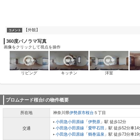
【外観】
コメント
360度パノラマ写真
画像をクリックして視点を操作
リビング
キッチン
洋室
プロムナード桜台I
の物件概要
所在地
神奈川県
伊勢原市
桜台
５丁目
小田急小田原線
「
伊勢原
」駅 徒歩12分
小田急小田原線
「
愛甲石田
」駅 徒歩52分車14分
交通
小田急小田原線
「
鶴巻温泉
」駅 徒歩73分車19分