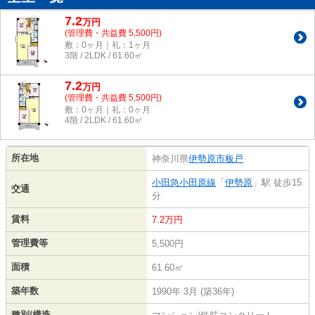
7.2
万
円
(管理費・共益費 5,500円)
敷：0ヶ月｜礼：1ヶ月
3階 / 2LDK / 61.60㎡
7.2
万
円
(管理費・共益費 5,500円)
敷：0ヶ月｜礼：0ヶ月
4階 / 2LDK / 61.60㎡
所在地
神奈川県
伊勢原市
板戸
小田急小田原線
「
伊勢原
」駅 徒歩15
交通
分
賃料
7.2万円
管理費等
5,500円
面積
61.60㎡
築年数
1990年 3月 (築36年)
種別/構造