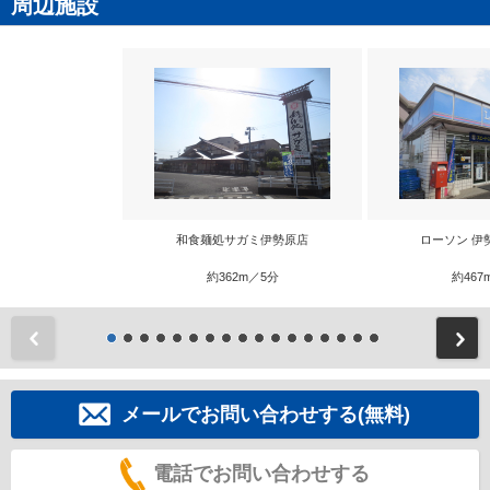
周辺施設
和食麺処サガミ伊勢原店
ローソン 伊
約362m／5分
約467
前
メールでお問い合わせする(無料)
電話でお問い合わせする