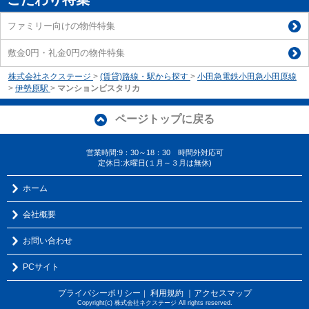
ファミリー向けの物件特集
敷金0円・礼金0円の物件特集
株式会社ネクステージ
>
(賃貸)路線・駅から探す
>
小田急電鉄小田急小田原線
>
伊勢原駅
>
マンションビスタリカ
ページトップに戻る
営業時間:9：30～18：30 時間外対応可
定休日:水曜日(１月～３月は無休)
ホーム
会社概要
お問い合わせ
PCサイト
プライバシーポリシー
利用規約
｜アクセスマップ
｜
Copyright(c) 株式会社ネクステージ All rights reserved.