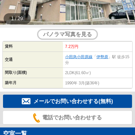
1 / 29
パノラマ写真を見る
賃料
7.2万円
小田急小田原線
「
伊勢原
」駅 徒歩15
交通
分
間取り(面積)
2LDK(61.60㎡)
築年月
1990年 3月(築36年)
メールでお問い合わせする(無料)
電話でお問い合わせする
空室一覧