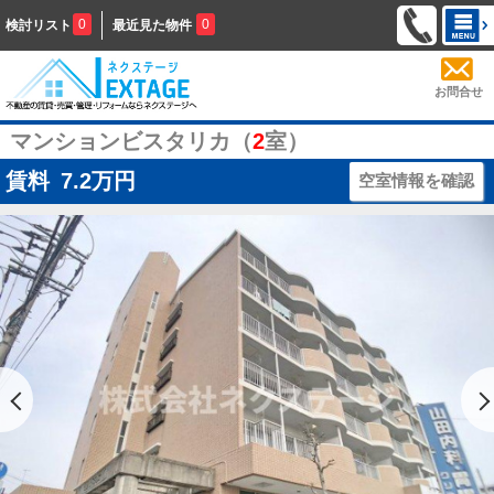
0
0
検討リスト
最近見た物件
お問合せ
マンションビスタリカ（
2
室）
賃料
7.2
万円
空室情報を確認