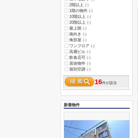
2階以上
(-)
1階の物件
(-)
10階以上
(-)
20階以上
(-)
最上階
(-)
南向き
(-)
角部屋
(-)
ワンフロア
(-)
高層ビル
(-)
飲食店可
(-)
居抜物件
(-)
個別空調
(-)
16
件が該当
新着物件