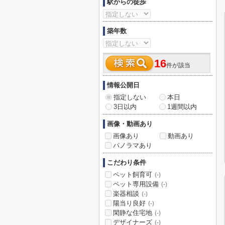
駅からの徒歩
築年数
16
件が該当
情報公開日
指定しない
本日
3日以内
1週間以内
画像・動画あり
画像あり
動画あり
パノラマあり
こだわり条件
ペット飼育可
(-)
ペット専用設備
(-)
楽器相談
(-)
陽当り良好
(-)
閑静な住宅地
(-)
デザイナーズ
(-)