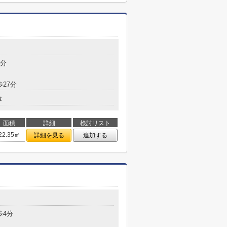
6分
歩27分
造
面積
詳細
検討リスト
22.35㎡
詳細を見る
追加する
歩4分