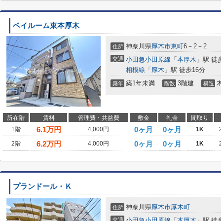
ベイルーム東本厚木
神奈川県
厚木市
東町
6－2－2
住所
交通
小田急小田原線
「
本厚木
」駅 徒
相模線
「
厚木
」駅 徒歩16分
築1年未満
3階建
築年
階数
構造
所在階
賃料
管理費・共益費
敷金
礼金
間取り
6.1
万円
0ヶ月
0ヶ月
1階
4,000円
1K
6.2
万円
0ヶ月
0ヶ月
2階
4,000円
1K
プランドール・Ｋ
神奈川県
厚木市
厚木町
住所
交通
小田急小田原線
「
本厚木
」駅 徒