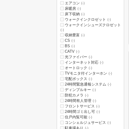
エアコン
(-)
床暖房
(-)
床下収納
(-)
ウォークインクロゼット
(-)
ウォークインシューズクロゼット
(-)
収納豊富
(-)
CS
(-)
BS
(-)
CATV
(-)
光ファイバー
(-)
インターネット対応
(-)
オートロック
(-)
TVモニタ付インターホン
(-)
宅配ボックス
(-)
24時間緊急通報システム
(-)
ディンプルキー
(-)
防犯カメラ
(-)
24時間有人管理
(-)
フロントサービス
(-)
24時間ゴミ出し可
(-)
住戸内覧可能
(-)
コンシェルジュサービス
(-)
駐車場あり
(-)