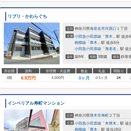
リブリ・かわらぐち
神奈川県
海老名市
河原口
１丁目
住所
交通
小田急小田原線
「
厚木
」駅 徒歩
相模線
「
厚木
」駅 徒歩6分
小田急小田原線
「
海老名
」駅 徒
築8年
3階建
鉄骨
築年
階数
構造
所在階
賃料
管理費・共益費
敷金
礼金
間取り
6.9
万円
0ヶ月
3階
4,000円
0.5ヶ月
1K
インペリアル寿町マンション
神奈川県
厚木市
寿町
２丁目
住所
交通
小田急小田原線
「
本厚木
」駅 徒
相模線
「
厚木
」駅 徒歩18分