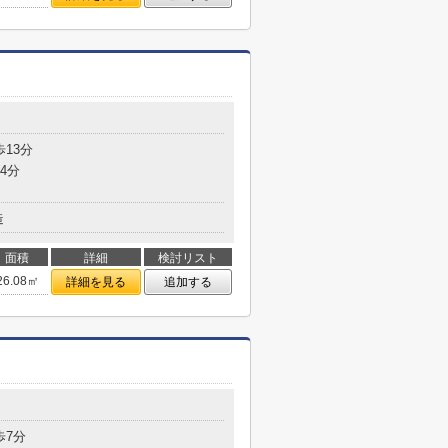
歩13分
4分
造
面積
詳細
検討リスト
26.08㎡
詳細を見る
追加する
歩7分