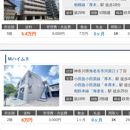
相模線
「
厚木
」駅 徒歩18分
築29年
10階建
鉄
築年
階数
構造
所在階
賃料
管理費・共益費
敷金
礼金
間取り
5.4
万円
0ヶ月
5階
8,000円
7万円
1K
1
ＭハイムⅡ
神奈川県
海老名市
河原口
１丁目
住所
交通
小田急小田原線
「
厚木
」駅 徒歩
小田急小田原線
「
本厚木
」駅 徒
相鉄本線
「
海老名
」駅 徒歩25分
築18年
2階建
鉄骨
築年
階数
構造
所在階
賃料
管理費・共益費
敷金
礼金
間取り
6
万円
0ヶ月
2階
3,000円
1ヶ月
1K
29