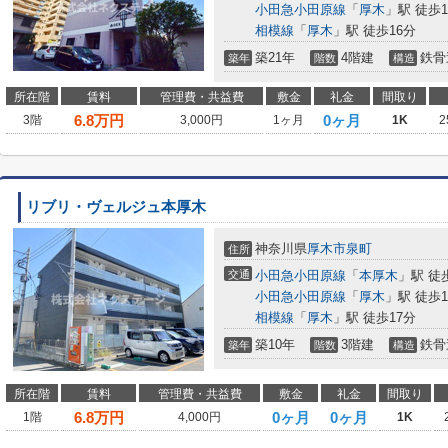
小田急小田原線
「
厚木
」駅 徒歩1
相模線
「
厚木
」駅 徒歩16分
築21年
4階建
鉄骨
築年
階数
構造
所在階
賃料
管理費・共益費
敷金
礼金
間取り
6.8
万円
0ヶ月
3階
3,000円
1ヶ月
1K
2
リブリ・ヴェルジュ本厚木
神奈川県
厚木市
泉町
住所
交通
小田急小田原線
「
本厚木
」駅 徒
小田急小田原線
「
厚木
」駅 徒歩1
相模線
「
厚木
」駅 徒歩17分
築10年
3階建
鉄骨
築年
階数
構造
所在階
賃料
管理費・共益費
敷金
礼金
間取り
6.8
万円
0ヶ月
0ヶ月
1階
4,000円
1K