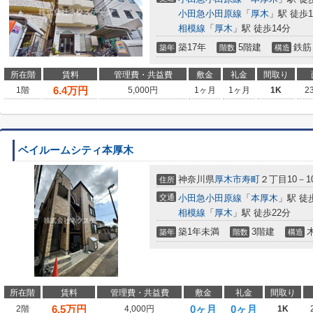
小田急小田原線
「
厚木
」駅 徒歩1
相模線
「
厚木
」駅 徒歩14分
築17年
5階建
鉄筋
築年
階数
構造
所在階
賃料
管理費・共益費
敷金
礼金
間取り
6.4
万円
1階
5,000円
1ヶ月
1ヶ月
1K
2
ベイルームシティ本厚木
神奈川県
厚木市
寿町
２丁目10－1
住所
交通
小田急小田原線
「
本厚木
」駅 徒
相模線
「
厚木
」駅 徒歩22分
築1年未満
3階建
築年
階数
構造
所在階
賃料
管理費・共益費
敷金
礼金
間取り
6.5
万円
0ヶ月
0ヶ月
2階
4,000円
1K