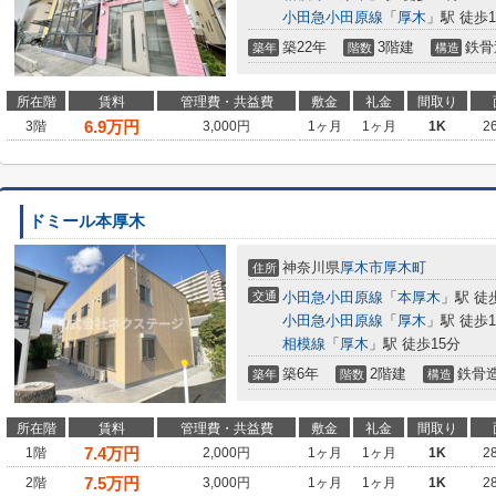
小田急小田原線
「
厚木
」駅 徒歩1
築22年
3階建
鉄骨
築年
階数
構造
所在階
賃料
管理費・共益費
敷金
礼金
間取り
6.9
万円
3階
3,000円
1ヶ月
1ヶ月
1K
2
ドミール本厚木
神奈川県
厚木市
厚木町
住所
交通
小田急小田原線
「
本厚木
」駅 徒
小田急小田原線
「
厚木
」駅 徒歩1
相模線
「
厚木
」駅 徒歩15分
築6年
2階建
鉄骨
築年
階数
構造
所在階
賃料
管理費・共益費
敷金
礼金
間取り
7.4
万円
1階
2,000円
1ヶ月
1ヶ月
1K
2
7.5
万円
2階
3,000円
1ヶ月
1ヶ月
1K
2