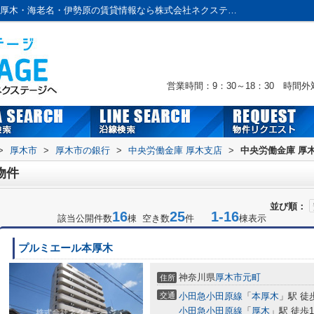
中央労働金庫 厚木支店周辺の物件一覧｜本厚木・海老名・伊勢原の賃貸情報なら株式会社ネクステージへおまかせ！
営業時間：9：30～18：30 時間
>
厚木市
>
厚木市の銀行
>
中央労働金庫 厚木支店
>
中央労働金庫 厚
物件
並び順：
16
25
1-16
該当公開件数
棟 空き数
件
棟表示
プルミエール本厚木
神奈川県
厚木市
元町
住所
交通
小田急小田原線
「
本厚木
」駅 徒
小田急小田原線
「
厚木
」駅 徒歩1