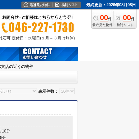
最終更新：2026年08月08日
00
00
件
件
最近見た物件
検討リスト
外対応可
定休日：水曜日(１月～３月は無休)
木支店の近くの物件
表示件数：
歩10分
8分