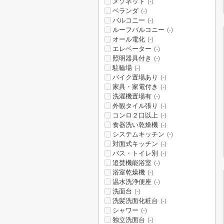
メゾネット
(-)
ベランダ
(-)
バルコニー
(-)
ルーフバルコニー
(-)
オール電化
(-)
エレベーター
(-)
照明器具付き
(-)
駐輪場
(-)
バイク置場あり
(-)
家具・家電付き
(-)
洗濯機置場有
(-)
外観タイル張り
(-)
コンロ２口以上
(-)
食器洗い乾燥機
(-)
システムキッチン
(-)
対面式キッチン
(-)
バス・トイレ別
(-)
追焚機能浴室
(-)
浴室乾燥機
(-)
温水洗浄便座
(-)
洗面台
(-)
洗髪洗面化粧台
(-)
シャワー
(-)
独立洗面台
(-)