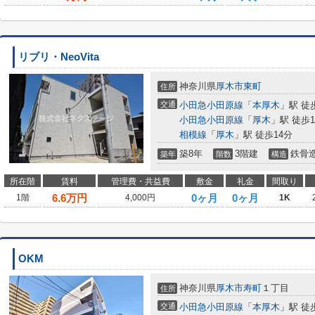
リブリ・NeoVita
神奈川県
厚木市
東町
住所
交通
小田急小田原線
「
本厚木
」駅 徒
小田急小田原線
「
厚木
」駅 徒歩1
相模線
「
厚木
」駅 徒歩14分
築8年
3階建
鉄骨
築年
階数
構造
所在階
賃料
管理費・共益費
敷金
礼金
間取り
6.6
万円
0ヶ月
0ヶ月
1階
4,000円
1K
OKM
神奈川県
厚木市
寿町
１丁目
住所
交通
小田急小田原線
「
本厚木
」駅 徒