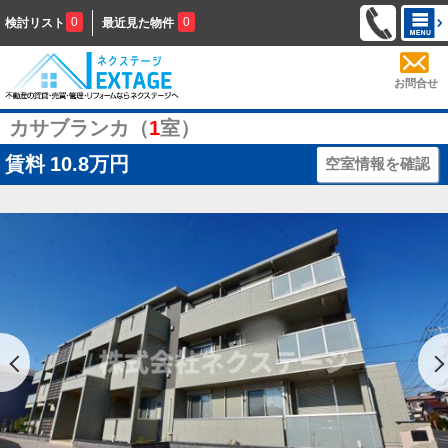
0
0
検討リスト
最近見た物件
お問合せ
カサブランカ（
1
室）
賃料
10.8万円
空室情報を確認