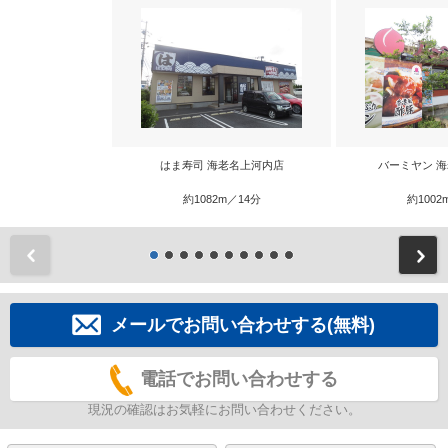
はま寿司 海老名上河内店
バーミヤン 
約1082m／14分
約1002
前
メールでお問い合わせする(無料)
電話でお問い合わせする
現況の確認はお気軽にお問い合わせください。