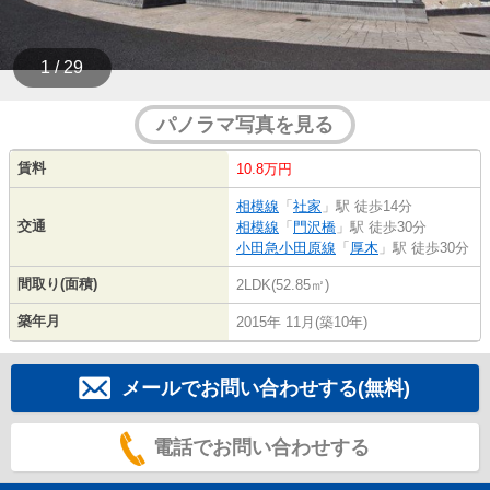
1 / 29
パノラマ写真を見る
賃料
10.8万円
相模線
「
社家
」駅 徒歩14分
交通
相模線
「
門沢橋
」駅 徒歩30分
小田急小田原線
「
厚木
」駅 徒歩30分
間取り(面積)
2LDK(52.85㎡)
築年月
2015年 11月(築10年)
メールでお問い合わせする(無料)
電話でお問い合わせする