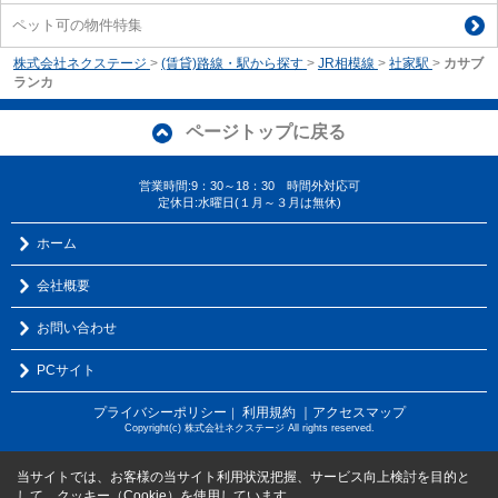
ペット可の物件特集
株式会社ネクステージ
>
(賃貸)路線・駅から探す
>
JR相模線
>
社家駅
>
カサブ
ランカ
ページトップに戻る
営業時間:9：30～18：30 時間外対応可
定休日:水曜日(１月～３月は無休)
ホーム
会社概要
お問い合わせ
PCサイト
プライバシーポリシー
利用規約
｜アクセスマップ
｜
Copyright(c) 株式会社ネクステージ All rights reserved.
当サイトでは、お客様の当サイト利用状況把握、サービス向上検討を目的と
して、クッキー（Cookie）を使用しています。