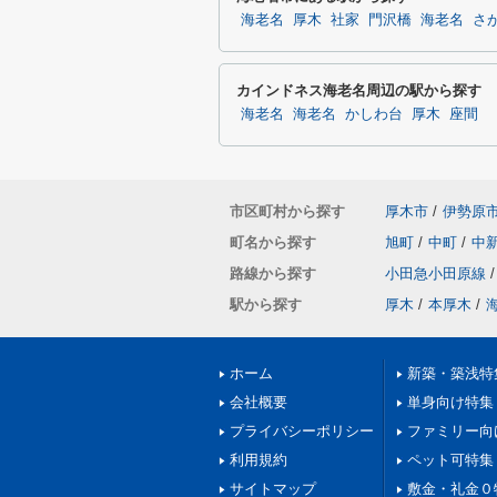
海老名
厚木
社家
門沢橋
海老名
さ
カインドネス海老名周辺の駅から探す
海老名
海老名
かしわ台
厚木
座間
市区町村から探す
厚木市
/
伊勢原
町名から探す
旭町
/
中町
/
中
路線から探す
小田急小田原線
/
駅から探す
厚木
/
本厚木
/
ホーム
新築・築浅特
会社概要
単身向け特集
プライバシーポリシー
ファミリー向
利用規約
ペット可特集
サイトマップ
敷金・礼金０