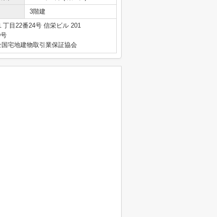
3階建
目22番24号 信栄ビル 201
9号
全国宅地建物取引業保証協会