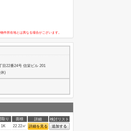
の物件所在地とは異なる場合がございます。
22番24号 信栄ビル 201
休)
間取り
面積
詳細
検討リスト
1K
22.22㎡
詳細を見る
追加する