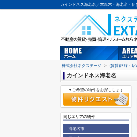
カインドネス海老名／本厚木・海老名・伊
株式会社ネクステージ
>
(賃貸)路線・
カインドネス海老名
▼ご希望の物件をお探しします
同じエリアの物件
海老名市