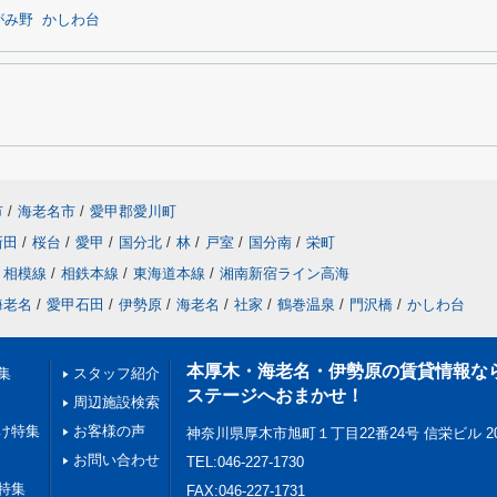
がみ野
かしわ台
市
/
海老名市
/
愛甲郡愛川町
新田
/
桜台
/
愛甲
/
国分北
/
林
/
戸室
/
国分南
/
栄町
相模線
/
相鉄本線
/
東海道本線
/
湘南新宿ライン高海
海老名
/
愛甲石田
/
伊勢原
/
海老名
/
社家
/
鶴巻温泉
/
門沢橋
/
かしわ台
本厚木・海老名・伊勢原の賃貸情報な
集
スタッフ紹介
ステージへおまかせ！
周辺施設検索
け特集
お客様の声
神奈川県厚木市旭町１丁目22番24号 信栄ビル 2
お問い合わせ
TEL:046-227-1730
特集
FAX:046-227-1731