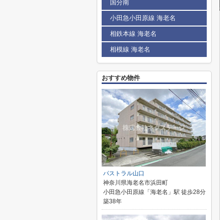
国分南
小田急小田原線 海老名
相鉄本線 海老名
相模線 海老名
おすすめ物件
パストラル山口
神奈川県海老名市浜田町
小田急小田原線「海老名」駅 徒歩28分
築38年