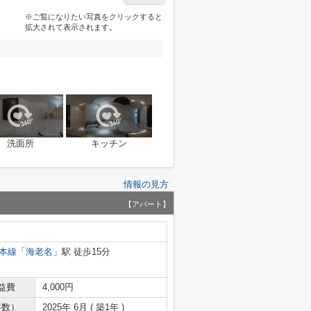
※ご覧になりたい写真をクリックすると
拡大されて表示されます。
洗面所
キッチン
情報の見方
【アパート】
本線
「
海老名
」駅 徒歩15分
益費
4,000円
年数）
2025年 6月 ( 築1年 )