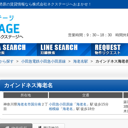
勢原の賃貸情報なら株式会社ネクステージへおまかせ！
営業時間：9：30～18：30 時間
駅から探す
>
小田急電鉄小田急小田原線
>
海老名駅
>
カインドネス海老
カインドネス海老名
所在地
交通
築
神奈川県
海老名市
国分南
２丁
小田急小田原線
「
海老名
」駅 徒歩15分
3
目
相模線
「
海老名
」駅 徒歩18分
木