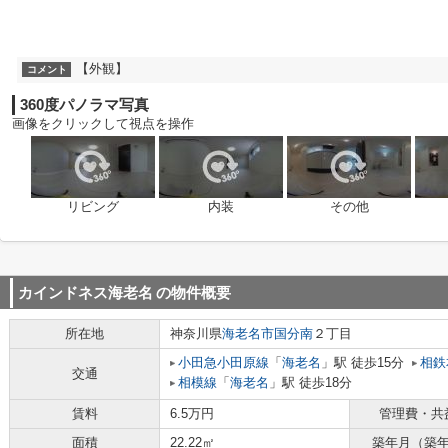
【外観】
コメント
360度パノラマ写真
画像をクリックして視点を操作
リビング
内装
その他
カインドネス海老名
の物件概要
所在地
神奈川県
海老名市
国分南
２丁目
小田急小田原線
「
海老名
」駅 徒歩15分
相鉄
交通
相模線
「
海老名
」駅 徒歩18分
賃料
6.5万円
管理費・共
面積
22.22㎡
築年月（築