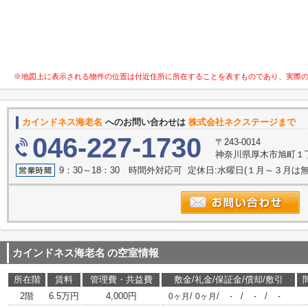
※地図上に表示される物件の位置は付近住所に所在することを表すものであり、実際
カインドネス海老名
へのお問い合わせは
株式会社ネクステージまで
046-227-1730
〒243-0014
神奈川県厚木市旭町１丁目
9：30～18：30 時間外対応可 定休日:水曜日(１月～３月は無
カインドネス海老名
の空室情報
所在階
賃料
管理費・共益費
敷金/礼金/保証金/償却/敷引
2階
6.5万円
4,000円
/
/
/
/
0ヶ月
0ヶ月
-
-
-