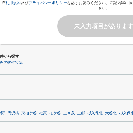
※
利用規約
及び
プライバシーポリシー
を必ずお読みください。左記内容に同
さい。
未入力項目がありま
件から探す
0円の物件特集
中野
門沢橋
東柏ケ谷
社家
柏ケ谷
上今泉
上郷
杉久保北
大谷北
杉久保