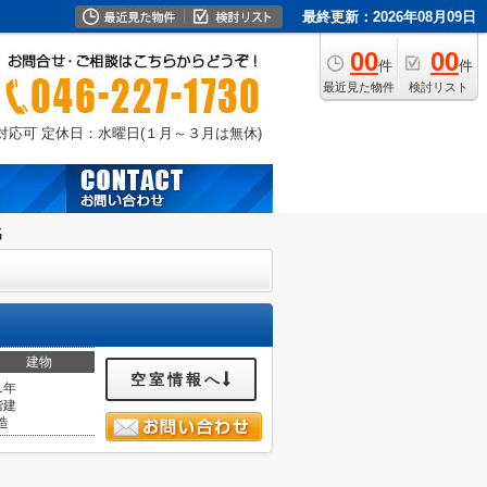
最終更新：2026年08月09日
00
00
件
件
最近見た物件
検討リスト
外対応可
定休日：水曜日(１月～３月は無休)
名
建物
空室情報へ
1年
階建
造