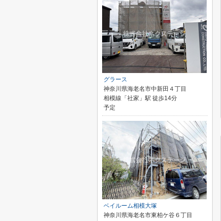
グラース
神奈川県海老名市中新田４丁目
相模線「社家」駅 徒歩14分
予定
ベイルーム相模大塚
神奈川県海老名市東柏ケ谷６丁目