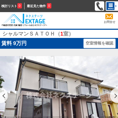
0
0
検討リスト
最近見た物件
お問合せ
シャルマンＳＡＴＯＨ（
1
室）
賃料
9万円
空室情報を確認