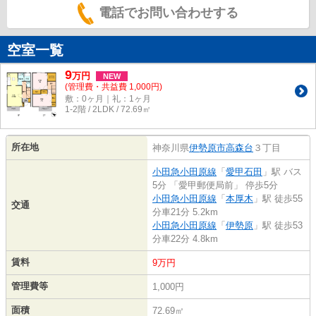
電話でお問い合わせする
空室一覧
9
万
円
NEW
(管理費・共益費 1,000円)
敷：0ヶ月｜礼：1ヶ月
1-2階 / 2LDK / 72.69㎡
所在地
神奈川県
伊勢原市
高森台
３丁目
小田急小田原線
「
愛甲石田
」駅 バス
5分 「愛甲郵便局前」 停歩5分
小田急小田原線
「
本厚木
」駅 徒歩55
交通
分車21分 5.2km
小田急小田原線
「
伊勢原
」駅 徒歩53
分車22分 4.8km
賃料
9万円
管理費等
1,000円
面積
72.69㎡