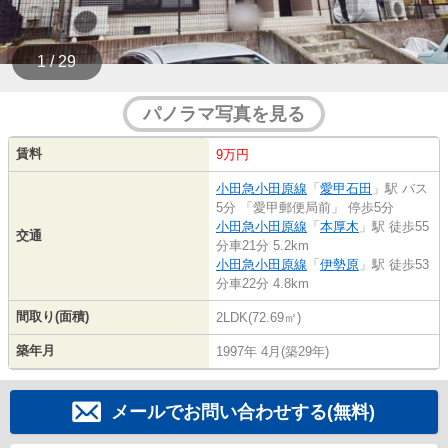
1 / 29
パノラマ写真を見る
賃料
9万円
小田急小田原線
「
愛甲石田
」駅 バス
5分 「愛甲郵便局前」 停歩5分
小田急小田原線
「
本厚木
」駅 徒歩55
交通
分車21分 5.2km
小田急小田原線
「
伊勢原
」駅 徒歩53
分車22分 4.8km
間取り(面積)
2LDK(72.69㎡)
築年月
1997年 4月(築29年)
メールでお問い合わせする(無料)