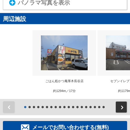
パノラマ写真を表示
周辺施設
ごはん処かつ庵厚木長谷店
セブンイレブ
約1294m／17分
約1179
前
メールでお問い合わせする(無料)