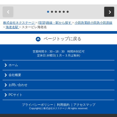
前
株式会社ネクステージ
>
(賃貸)路線・駅から探す
>
小田急電鉄小田急小田原線
>
海老名駅
>
スタービレ海老名
ページトップに戻る
営業時間:9：30～18：30 時間外対応可
定休日:水曜日(１月～３月は無休)
ホーム
会社概要
お問い合わせ
PCサイト
プライバシーポリシー
利用規約
｜アクセスマップ
｜
Copyright(c) 株式会社ネクステージ All rights reserved.