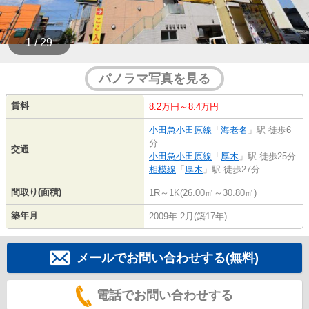
1 / 29
パノラマ写真を見る
賃料
8.2万円～8.4万円
小田急小田原線
「
海老名
」駅 徒歩6
分
交通
小田急小田原線
「
厚木
」駅 徒歩25分
相模線
「
厚木
」駅 徒歩27分
間取り(面積)
1R～1K(26.00㎡～30.80㎡)
築年月
2009年 2月(築17年)
メールでお問い合わせする(無料)
電話でお問い合わせする