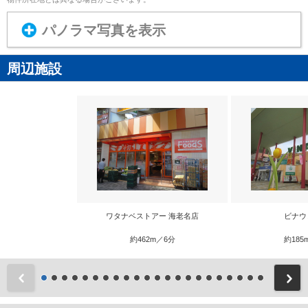
パノラマ写真を表示
周辺施設
ワタナベストアー 海老名店
ビナウ
約462m／6分
約185
前