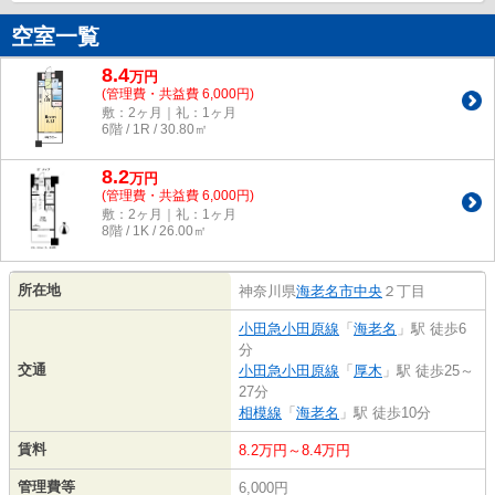
空室一覧
8.4
万
円
(管理費・共益費 6,000円)
敷：2ヶ月｜礼：1ヶ月
6階 / 1R / 30.80㎡
8.2
万
円
(管理費・共益費 6,000円)
敷：2ヶ月｜礼：1ヶ月
8階 / 1K / 26.00㎡
所在地
神奈川県
海老名市
中央
２丁目
小田急小田原線
「
海老名
」駅 徒歩6
分
交通
小田急小田原線
「
厚木
」駅 徒歩25～
27分
相模線
「
海老名
」駅 徒歩10分
賃料
8.2万円～8.4万円
管理費等
6,000円