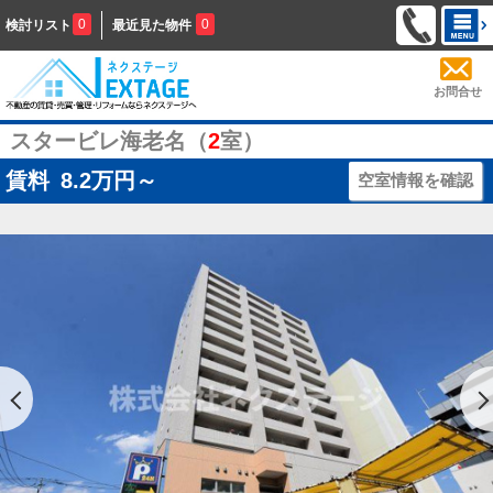
0
0
検討リスト
最近見た物件
お問合せ
スタービレ海老名（
2
室）
賃料
8.2
万円～
空室情報を確認